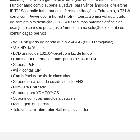
Funcionando com o suporte ajustável para vários ângulos, o telefone
IP T31W permite trabalhar em diferentes situações. Entretanto, o T31W
conta com Power over Ethernet (PoE) integrada e incrível qualidade
de som em alta definição (HD). Seus recursos potentes e fáceis de
usar junto com seu preço justo fornecem uma solução excelente de
comunicação por voz.
• Wi-Fi integrado de banda dupla 2.4G/5G (802.11a/b/g/n/ac)
• Voz HD da Yealink
• LCD gráfico de 132x64-pixel com luz de fundo
• Comutador Ethernet de duas portas de 10/100 M
• Suporta PoE
• Até 4 contas SIP
• Conferências locais de cinco vias
• Suporte para fone de ouvido sem fio EHS
• Firmware Unificado
• Suporte para YDMP/YMCS
• Suporte com dois ângulos ajustáveis
• Montagem em parede
• Telefone com interruptor Hall no auscultador