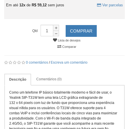
Em até
12x
de
R$ 59,12
sem juros
Ver parcelas
COMPRAR
Qtd
Lista de desejos
Comparar
0 comentários
/
Escreva um comentário
Comentários (0)
Descrição
Como um telefone IP básico totalmente moderno e fácil de usar, o
Yealink SIP-T31W tem uma tela LCD gráfica extragrande de
132 x 64 pixels com luz de fundo que proporciona uma experiência
visual nítida para os usuários. O T31W oferece suporte para 4
contas VoIP e inclui conferências locais de cinco vias para maximizar
a produtividade. Com o Wi-Fi de banda dupla integrado de
2.4G/5G, o SIP-T31W garante que você acompanhe a mais recente
tecnologia sem fio e ganhe uma vantagem na futura era sem fio.