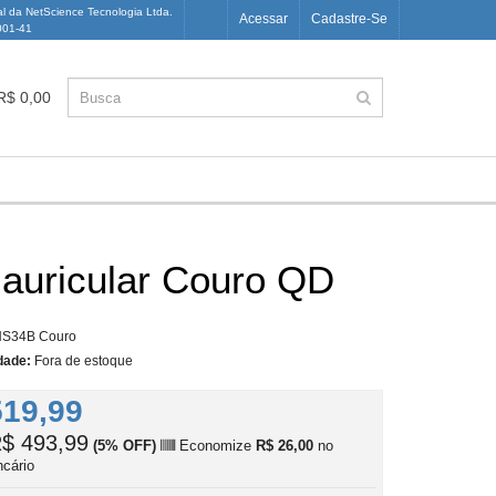
al da NetScience Tecnologia Ltda.
Acessar
Cadastre-Se
001-41
 R$ 0,00
iauricular Couro QD
S34B Couro
dade:
Fora de estoque
519,99
$ 493,99
(5% OFF)
Economize
R$ 26,00
no
ncário