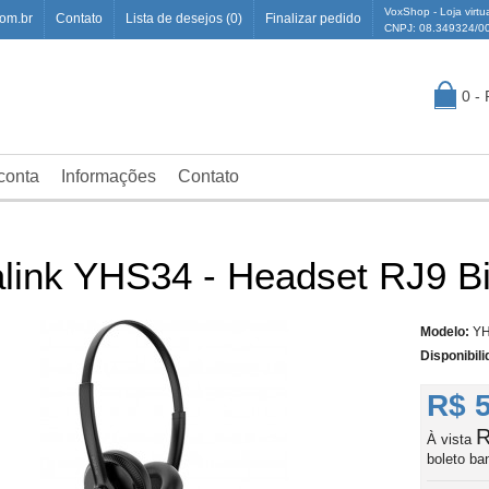
VoxShop - Loja virtu
om.br
Contato
Lista de desejos (0)
Finalizar pedido
CNPJ: 08.349324/0
0 -
conta
Informações
Contato
link YHS34 - Headset RJ9 B
Modelo:
YH
Disponibili
R$ 
R
À vista
boleto ba