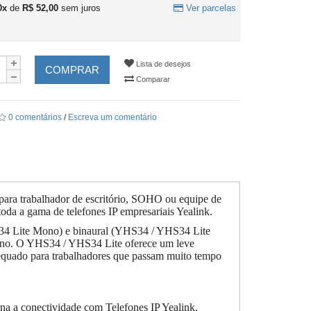
0x
de
R$ 52,00
sem juros
Ver parcelas
Lista de desejos
COMPRAR
Comparar
0 comentários
/
Escreva um comentário
para trabalhador de escritório, SOHO ou equipe de
oda a gama de telefones IP empresariais Yealink.
4 Lite Mono) e binaural (YHS34 / YHS34 Lite
alino. O YHS34 / YHS34 Lite oferece um leve
dequado para trabalhadores que passam muito tempo
a a conectividade com Telefones IP Yealink.