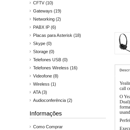
CFTV (10)
Gateways (19)
Networking (2)
PABX IP (6)
Placas para Asterisk (18)
Skype (0)
Storage (0)
Telefones USB (0)
Telefones Wireless (16)
Descr
Videofone (8)
Yeali
Wireless (1)
call 
ATA (3)
O Yea
Audioconferência (2)
Dual)
forma
usand
Informações
Perfe
Como Comprar
Execu