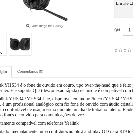
Em até
1
Click image for Gallery
Qtd
Comentários (0)
ição
nk YHS34 é o fone de ouvido em couro, tipo over-the-head que é feito 
center. Ele suporta QD (desconexão rápida) recurso e é compatível com t
link YHS34 / YHS34 Lite, disponível em monofônico (YHS34 / YHS3
, é um profissional analógico com fio fone de ouvido com áudio crist
to confortável de usar, mesmo durante um dia de trabalho inteiro. É a
o fones de ouvido para comunicações de voz.
itamente compatível com telefones Yealink
tado imediatamente, uma configuração plug-and-play QD para RJ9 torn