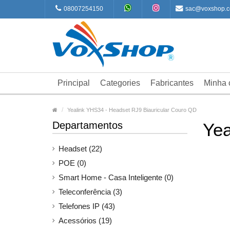
08007254150
sac@voxshop.c
Principal
Categories
Fabricantes
Minha 
Yealink YHS34 - Headset RJ9 Biauricular Couro QD
Departamentos
Yea
Headset (22)
POE (0)
Smart Home - Casa Inteligente (0)
Teleconferência (3)
Telefones IP (43)
Acessórios (19)