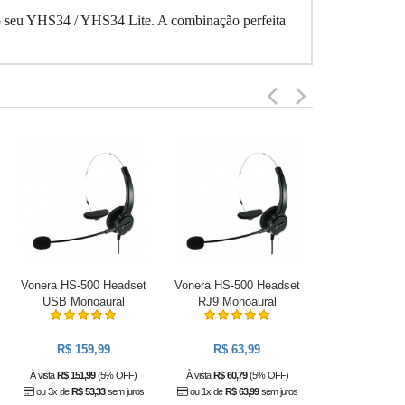
 o seu YHS34 / YHS34 Lite. A combinação perfeita
Vonera HS-500 Headset
Vonera HS-500 Headset
Yealink UH34 
USB Monoaural
RJ9 Monoaural
USB Monoauric
R$ 203
R$ 159,99
R$ 63,99
À vista
R$ 193,63
ou 4x de
R$ 50,
À vista
R$ 151,99
(5% OFF)
À vista
R$ 60,79
(5% OFF)
ou 3x de
R$ 53,33
sem juros
ou 1x de
R$ 63,99
sem juros
COMPR