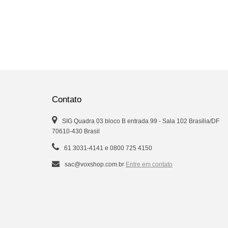
Contato
SIG Quadra 03 bloco B entrada 99 - Sala 102 Brasilia/DF
70610-430 Brasil
61 3031-4141 e 0800 725 4150
sac@voxshop.com.br
Entre em contato