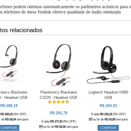
lefones podem otimizar automaticamente os parâmetros acústicos para
s telefones de mesa Yealink oferece qualidade de áudio otimizada
tos relacionados
ronics Blackwire
Plantronics Blackwire
Logitech Headset H390
 - Headset USB
C3220 - Headset USB
USB
R$ 280,19
R$ 254,93
R$ 291,79
a
R$ 266,18
(5% OFF)
À vista
R$ 242,18
(5% OFF)
x de
R$ 56,04
sem juros
ou 5x de
R$ 50,99
sem juros
À vista
R$ 277,20
(5% OFF)
ou 5x de
R$ 58,36
sem juros
COMPRAR
COMPRAR