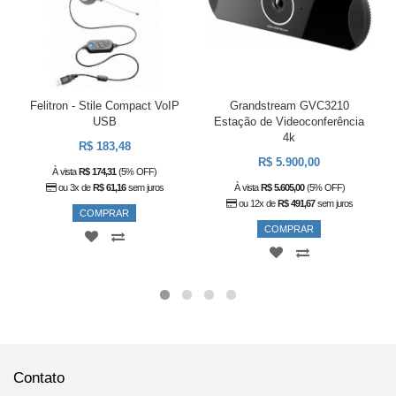
Felitron - Stile Compact VoIP
Grandstream GVC3210
USB
Estação de Videoconferência
4k
R$ 183,48
R$ 5.900,00
À vista
R$ 174,31
(5% OFF)
ou 3x de
R$ 61,16
sem juros
À vista
R$ 5.605,00
(5% OFF)
ou 12x de
R$ 491,67
sem juros
COMPRAR
COMPRAR
Contato