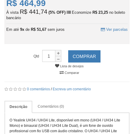
R$ 464,99
R$ 441,74
À vista
(5% OFF)
Economize
R$ 23,25
no boleto
bancário
Em até
9x
de
R$ 51,67
sem juros
Ver parcelas
COMPRAR
Qtd
Lista de desejos
Comparar
0 comentários
/
Escreva um comentário
Comentários (0)
Descrição
O Yealink UH34 / UH34 Lite, disponível em mono (UH34 / UH34 Lite
Mono) e binaural (UH34 / UH34 Lite Dual), é um fone de ouvido
profissional com fio USB com áudio cristalino. O UH34 / UH34 Lite