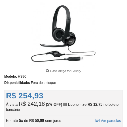
Click image for Gallery
Modelo:
H390
Disponibilidade:
Fora de estoque
R$ 254,93
R$ 242,18
À vista
(5% OFF)
Economize
R$ 12,75
no boleto
bancário
Em até
5x
de
R$ 50,99
sem juros
Ver parcelas