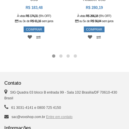
R$ 183,48
R$ 280,19
À vista
R$ 174,31
(5% OFF)
À vista
R$ 266,18
(5% OFF)
ou 3x de
R$ 61,16
sem juros
ou 5x de
R$ 56,04
sem juros
COMPRAR
COMPRAR
Contato
SIG Quadra 03 bloco B entrada 99 - Sala 102 Brasilia/DF 70610-430
Brasil
61 3031-4141 e 0800 725 4150
sac@voxshop.com.br
Entre em contato
Informações