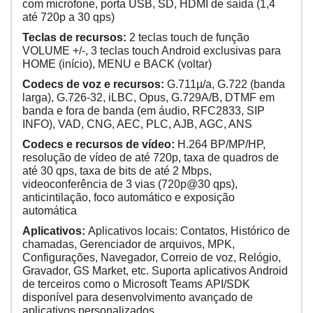
com microfone, porta USB, SD, HDMI de saída (1,4
até 720p a 30 qps)
Teclas de recursos:
2 teclas touch de função
VOLUME +/-, 3 teclas touch Android exclusivas para
HOME (início), MENU e BACK (voltar)
Codecs de voz e recursos:
G.711µ/a, G.722 (banda
larga), G.726-32, iLBC, Opus, G.729A/B, DTMF em
banda e fora de banda (em áudio, RFC2833, SIP
INFO), VAD, CNG, AEC, PLC, AJB, AGC, ANS
Codecs e recursos de vídeo:
H.264 BP/MP/HP,
resolução de vídeo de até 720p, taxa de quadros de
até 30 qps, taxa de bits de até 2 Mbps,
videoconferência de 3 vias (720p@30 qps),
anticintilação, foco automático e exposição
automática
Aplicativos:
Aplicativos locais: Contatos, Histórico de
chamadas, Gerenciador de arquivos, MPK,
Configurações, Navegador, Correio de voz, Relógio,
Gravador, GS Market, etc. Suporta aplicativos Android
de terceiros como o Microsoft Teams API/SDK
disponível para desenvolvimento avançado de
aplicativos personalizados