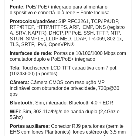
Fonte:
PoE/ PoE+ integrado para alimentar o
dispositivo e conectá-lo à rede + Fonte Inclusa
Protocolos/padrões:
SIP RFC3261, TCP/IP/UDP,
RTP/RTCP, HTTP/HTTPS, ARP, ICMP, DNS (registro
A, SRV, NAPTR), DHCP, PPPoE, SSH, TFTP, NTP,
STUN, SIMPLE, LLDP-MED, LDAP, TR-069, 802.1x,
TLS, SRTP, IPv6, OpenVPN®
Interfaces de rede:
Portas de 10/100/1000 Mbps com
comutador duplo e PoE/PoE+ integrado
Tela:
Touchscreen LCD TFT capacitiva com 7 pol.
(1024×600) (5 pontos)
Câmera:
Câmera CMOS com resolução MP
inclinável com obturador de privacidade, 720p@30
qps
Bluetooth:
Sim, integrado. Bluetooth 4.0 + EDR
WiFi:
Sim, 802.11a/b/g/n de banda dupla (2,4Ghz e
5Ghz)
Portas auxiliares:
Conector RJ9 para fones (permite
EHS com fones Plantronics), fones estéreo de 3,5 mm