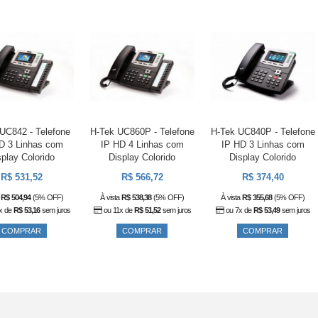
UC842 - Telefone
H-Tek UC860P - Telefone
H-Tek UC840P - Telefone
D 3 Linhas com
IP HD 4 Linhas com
IP HD 3 Linhas com
splay Colorido
Display Colorido
Display Colorido
R$ 531,52
R$ 566,72
R$ 374,40
a
R$ 504,94
(5% OFF)
À vista
R$ 538,38
(5% OFF)
À vista
R$ 355,68
(5% OFF)
x de
R$ 53,16
sem juros
ou 11x de
R$ 51,52
sem juros
ou 7x de
R$ 53,49
sem juros
COMPRAR
COMPRAR
COMPRAR