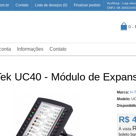
VoxShop - Loja virtu
om.br
Contato
Lista de desejos (0)
Finalizar pedido
CNPJ: 08.349324/0
0 -
conta
Informações
Contato
ek UC40 - Módulo de Expan
Marca:
H-T
Modelo:
UC
Disponibili
R$ 
R
À vista
boleto ba