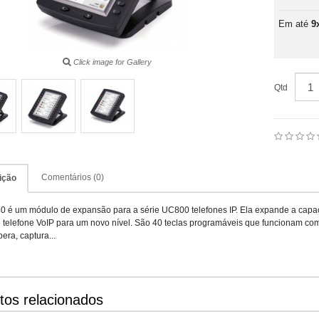
Em até
9
Click image for Gallery
Qtd
Comentários (0)
ição
 é um módulo de expansão para a série UC800 telefones IP. Ela expande a capac
 telefone VoIP para um novo nível. São 40 teclas programáveis ​​que funcionam c
era, captura...
tos relacionados