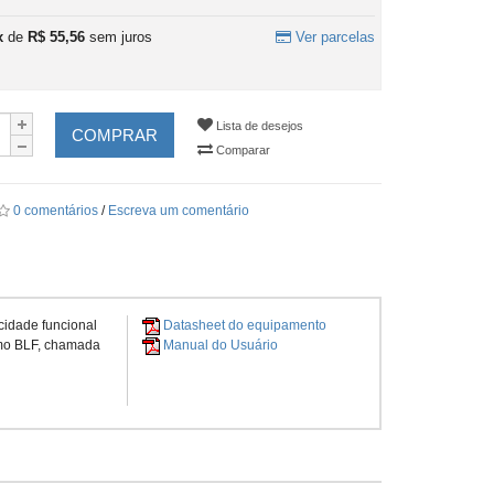
x
de
R$ 55,56
sem juros
Ver parcelas
Lista de desejos
COMPRAR
Comparar
0 comentários
/
Escreva um comentário
idade funcional
Datasheet do equipamento
omo BLF, chamada
Manual do Usuário