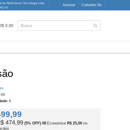
al da NetScience Tecnologia Ltda.
Acessar
Cadastre-Se
001-41
 R$ 0,00
são
ek
40
dade:
8
499,99
$ 474,99
(5% OFF)
Economize
R$ 25,00
no
ncário