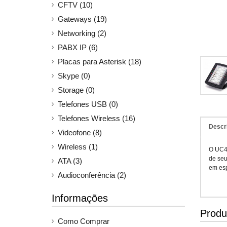
CFTV (10)
Gateways (19)
Networking (2)
PABX IP (6)
Placas para Asterisk (18)
Skype (0)
Storage (0)
Telefones USB (0)
Telefones Wireless (16)
Descr
Videofone (8)
Wireless (1)
O UC40
de seu
ATA (3)
em esp
Audioconferência (2)
Informações
Produ
Como Comprar