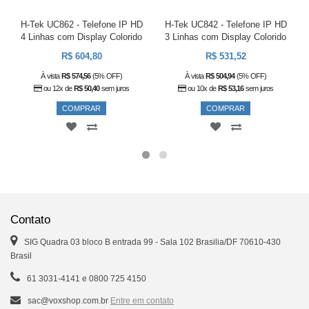
H-Tek UC862 - Telefone IP HD
H-Tek UC842 - Telefone IP HD
4 Linhas com Display Colorido
3 Linhas com Display Colorido
R$ 604,80
R$ 531,52
À vista
R$ 574,56
(5% OFF)
À vista
R$ 504,94
(5% OFF)
ou 12x de
R$ 50,40
sem juros
ou 10x de
R$ 53,16
sem juros
COMPRAR
COMPRAR
Contato
SIG Quadra 03 bloco B entrada 99 - Sala 102 Brasilia/DF 70610-430
Brasil
61 3031-4141 e 0800 725 4150
sac@voxshop.com.br
Entre em contato