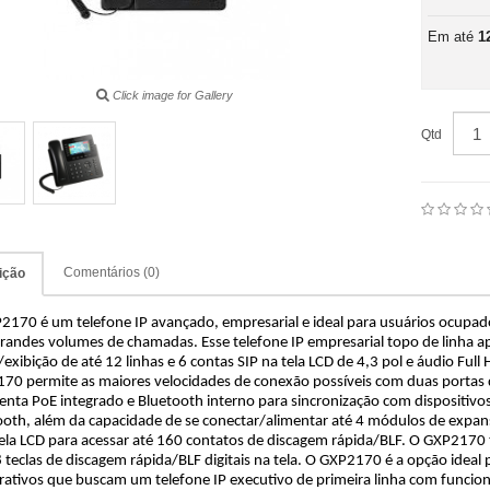
Em até
1
Click image for Gallery
Qtd
Comentários (0)
ição
2170 é um telefone IP avançado, empresarial e ideal para usuários ocupad
randes volumes de chamadas. Esse telefone IP empresarial topo de linha a
/exibição de até 12 linhas e 6 contas SIP na tela LCD de 4,3 pol e áudio Full 
70 permite as maiores velocidades de conexão possíveis com duas portas d
enta PoE integrado e Bluetooth interno para sincronização com dispositivo
ooth, além da capacidade de se conectar/alimentar até 4 módulos de expa
ela LCD para acessar até 160 contatos de discagem rápida/BLF. O GXP2170
 teclas de discagem rápida/BLF digitais na tela. O GXP2170 é a opção ideal 
rativos que buscam um telefone IP executivo de primeira linha com funcion