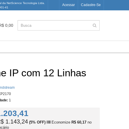
al da NetScience Tecnologia Ltda.
Acessar
Cadastre-Se
001-41
 R$ 0,00
e IP com 12 Linhas
ndstream
P2170
dade:
1
.203,41
$ 1.143,24
(5% OFF)
Economize
R$ 60,17
no
ncário