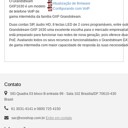
O Grandstream
Atualização de firmware
GXP1630 é um modelo
Configurando com VoIP
de telefone VoIP de
gama intermédia da família GXP Grandstream.
Duas contas SIP, áudio HD, 8 teclas LED de 2 cores programáveis, entre ou
Grandstream GXP 1630 uma excelente escolha para o mercado empresaria
está preparado para funcionar nas redes de nova geração, pois oferece dua
PoE. Avaliando todos os seus recursos e funcionalidades o Grandstream G
de gama intermedia com maior capacidade de resposta às suas necessidad
Contato
SIG Quadra 03 bloco B entrada 99 - Sala 102 Brasilia/DF 70610-430
Brasil
61 3031-4141 e 0800 725 4150
sac@voxshop.com.br
Entre em contato