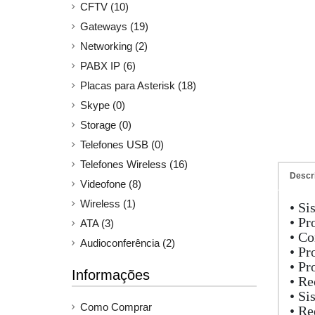
CFTV (10)
Gateways (19)
Networking (2)
PABX IP (6)
Placas para Asterisk (18)
Skype (0)
Storage (0)
Telefones USB (0)
Telefones Wireless (16)
Descr
Videofone (8)
Wireless (1)
• Si
• Pr
ATA (3)
• Co
Audioconferência (2)
• Pr
• Pr
Informações
• Re
• Si
Como Comprar
• Re