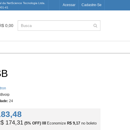
al da NetScience Tecnologia Ltda.
Acessar
Cadastre-Se
001-41
 R$ 0,00
SB
itron
Bvoip
dade:
24
183,48
$ 174,31
(5% OFF)
Economize
R$ 9,17
no boleto