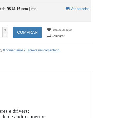
x
de
R$ 61,16
sem juros
Ver parcelas
Lista de desejos
COMPRAR
Comparar
0 comentários
/
Escreva um comentário
res e drivers;
ade de áudio superior;