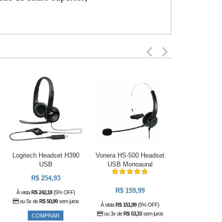
Logitech Headset H390
Vonera HS-500 Headset
Yealink UH34 
USB
USB Monoaural
USB Monoauric
R$ 254,93
R$ 203
R$ 159,99
À vista
R$ 242,18
(5% OFF)
À vista
R$ 193,63
ou 5x de
R$ 50,99
sem juros
ou 4x de
R$ 50,
À vista
R$ 151,99
(5% OFF)
ou 3x de
R$ 53,33
sem juros
COMPRAR
COMPR