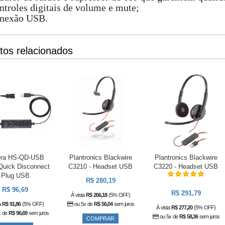
ntroles digitais de volume e mute;
onexão USB.
tos relacionados
era HS-QD-USB
Plantronics Blackwire
Plantronics Blackwire
Quick Disconnect
C3210 - Headset USB
C3220 - Headset USB
Plug USB
R$ 280,19
R$ 96,69
R$ 291,79
À vista
R$ 266,18
(5% OFF)
a
R$ 91,86
(5% OFF)
ou 5x de
R$ 56,04
sem juros
À vista
R$ 277,20
(5% OFF)
x de
R$ 96,69
sem juros
ou 5x de
R$ 58,36
sem juros
COMPRAR