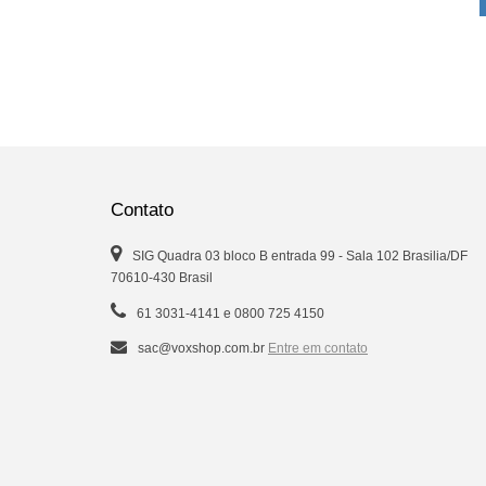
Contato
SIG Quadra 03 bloco B entrada 99 - Sala 102 Brasilia/DF
70610-430 Brasil
61 3031-4141 e 0800 725 4150
sac@voxshop.com.br
Entre em contato