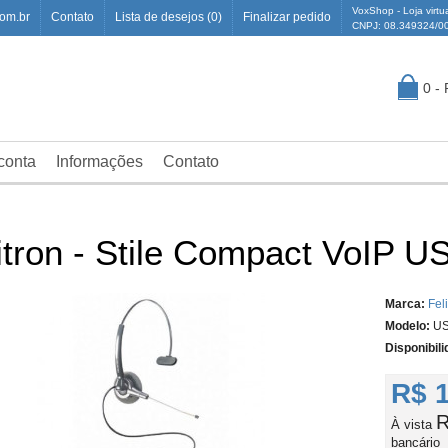
VoxShop - Loja virtu
om.br
Contato
Lista de desejos (0)
Finalizar pedido
CNPJ: 08.349324/0
0 -
conta
Informações
Contato
itron - Stile Compact VoIP U
Marca:
Fel
Modelo:
US
Disponibili
R$ 
R
À vista
bancário