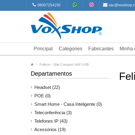
08007254150
sac@voxshop.c
Principal
Categories
Fabricantes
Minha 
Felitron - Stile Compact VoIP USB
Departamentos
Fel
Headset (22)
POE (0)
Smart Home - Casa Inteligente (0)
Teleconferência (3)
Telefones IP (43)
Acessórios (19)