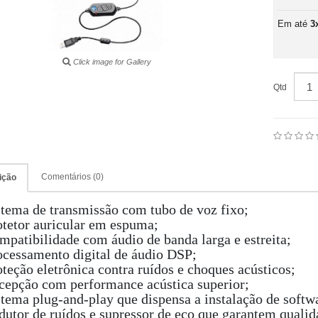
Em até
3
Click image for Gallery
Qtd
Comentários (0)
ição
stema de transmissão com tubo de voz fixo;
otetor auricular em espuma;
mpatibilidade com áudio de banda larga e estreita;
ocessamento digital de áudio DSP;
oteção eletrônica contra ruídos e choques acústicos;
cepção com performance acústica superior;
stema plug-and-play que dispensa a instalação de softwa
dutor de ruídos e supressor de eco que garantem qualid